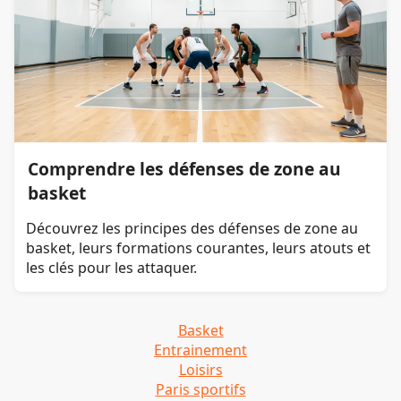
Comprendre les défenses de zone au
basket
Découvrez les principes des défenses de zone au
basket, leurs formations courantes, leurs atouts et
les clés pour les attaquer.
Basket
Entrainement
Loisirs
Paris sportifs