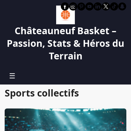
Châteauneuf Basket –
Passion, Stats & Héros du
Terrain
☰
Sports collectifs