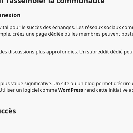
our rassembler la communauté
onnexion
 vital pour le succès des échanges. Les réseaux sociaux c
xemple, créez une page dédiée où les membres peuvent poste
es discussions plus approfondies. Un subreddit dédié peut 
s-value significative. Un site ou un blog permet d'écrire d
Utiliser un logiciel comme
WordPress
rend cette initiative
uccès