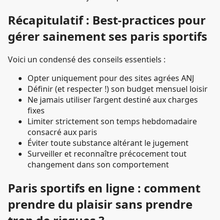
Récapitulatif : Best-practices pour
gérer sainement ses paris sportifs
Voici un condensé des conseils essentiels :
Opter uniquement pour des sites agrées ANJ
Définir (et respecter !) son budget mensuel loisir
Ne jamais utiliser l’argent destiné aux charges
fixes
Limiter strictement son temps hebdomadaire
consacré aux paris
Éviter toute substance altérant le jugement
Surveiller et reconnaître précocement tout
changement dans son comportement
Paris sportifs en ligne : comment
prendre du plaisir sans prendre