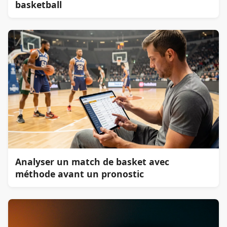
basketball
Analyser un match de basket avec
méthode avant un pronostic