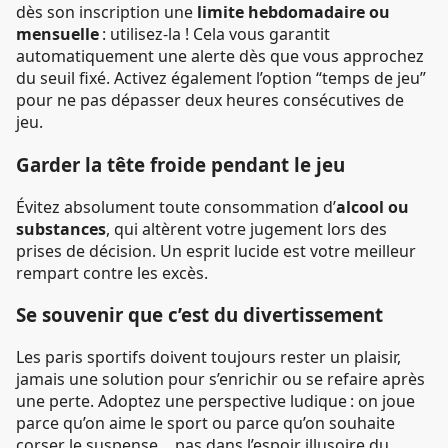
dès son inscription une
limite hebdomadaire ou
mensuelle
: utilisez-la ! Cela vous garantit
automatiquement une alerte dès que vous approchez
du seuil fixé. Activez également l’option “temps de jeu”
pour ne pas dépasser deux heures consécutives de
jeu.
Garder la tête froide pendant le jeu
Évitez absolument toute consommation d’
alcool ou
substances
, qui altèrent votre jugement lors des
prises de décision. Un esprit lucide est votre meilleur
rempart contre les excès.
Se souvenir que c’est du divertissement
Les paris sportifs doivent toujours rester un plaisir,
jamais une solution pour s’enrichir ou se refaire après
une perte. Adoptez une perspective ludique : on joue
parce qu’on aime le sport ou parce qu’on souhaite
corser le suspense… pas dans l’espoir illusoire du