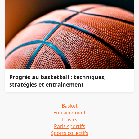
Progrès au basketball : techniques,
stratégies et entraînement
Basket
Entrainement
Loisirs
Paris sportifs
Sports collectifs