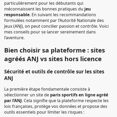
particulièrement pour les débutants qui
méconnaissent les bonnes pratiques du
jeu
responsable
. En suivant les recommandations
formulées notamment par l’Autorité Nationale des
Jeux (ANJ), on peut concilier passion et contrôle. Voici
mes conseils pour se lancer sereinement dans
l’aventure.
Bien choisir sa plateforme : sites
agréés ANJ vs sites hors licence
Sécurité et outils de contrôle sur les sites
ANJ
La première étape fondamentale consiste à
sélectionner un site de
paris sportifs en ligne agréé
par l’ANJ
. Cela signifie que la plateforme respecte les
lois françaises, protège vos données et propose des
outils essentiels pour limiter les risques :